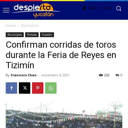
Sign in / Join
Home
Municipios
Municipios
Portada
Yucatán
Confirman corridas de toros
durante la Feria de Reyes en
Tizimín
By
Francisco Chan
-
noviembre 4, 2021
232
0