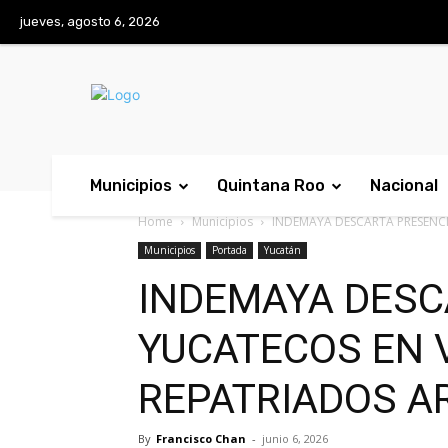
No menu items!
jueves, agosto 6, 2026
Municipios
Quintana Roo
Nacional
Home
Municipios
INDEMAYA DESCARTA PRESENCI
Municipios
Portada
Yucatán
INDEMAYA DESC
YUCATECOS EN 
REPATRIADOS A
By
Francisco Chan
-
junio 6, 2026