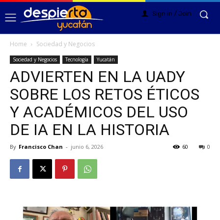
Sign in / Join
Home
Sociedad y Negocios
Sociedad y Negocios
Tecnología
Yucatán
ADVIERTEN EN LA UADY
SOBRE LOS RETOS ÉTICOS
Y ACADÉMICOS DEL USO
DE IA EN LA HISTORIA
By
Francisco Chan
-
junio 6, 2026
60
0