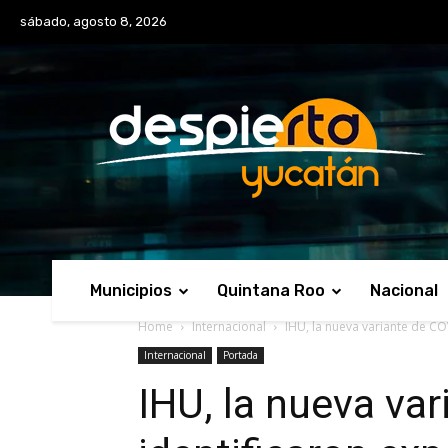
No menu items!
sábado, agosto 8, 2026
Municipios
Quintana Roo
Nacional
Home
Internacional
IHU, la nueva variante de CO
Internacional
Portada
IHU, la nueva va