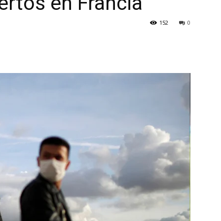
ertos en Francia
152
0