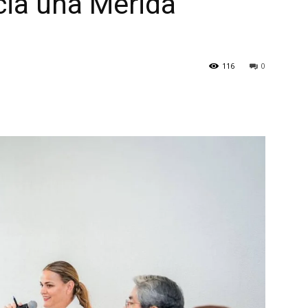
cia una Mérida
116
0