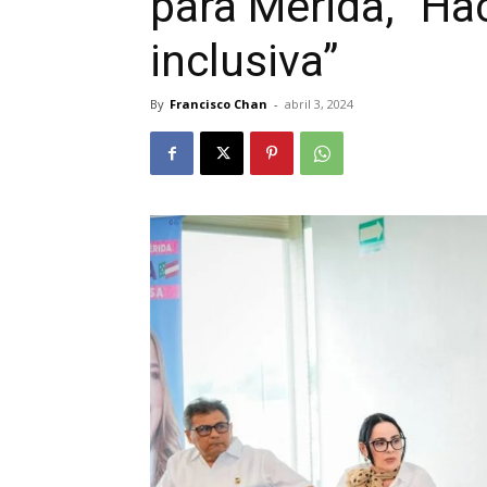
para Mérida, “Ha
inclusiva”
By
Francisco Chan
-
abril 3, 2024