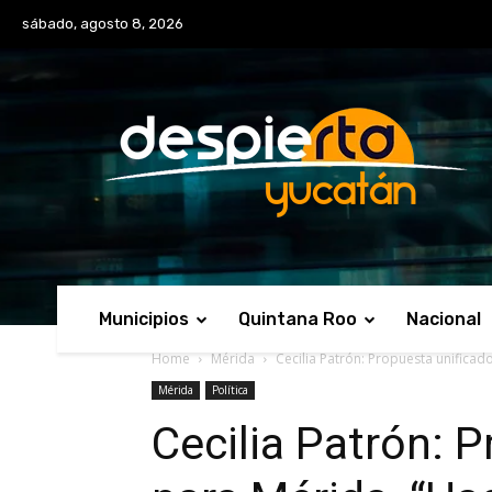
No menu items!
sábado, agosto 8, 2026
Municipios
Quintana Roo
Nacional
Home
Mérida
Cecilia Patrón: Propuesta unificad
Mérida
Política
Cecilia Patrón: 