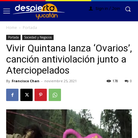
Sign in / Join
Home
Portada
Portada
Sociedad y Negocios
Vivir Quintana lanza ‘Ovarios’,
canción antiviolación junto a
Aterciopelados
By
Francisco Chan
-
noviembre 25, 2021
178
0