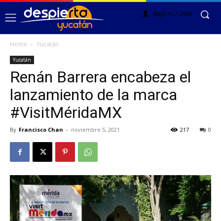
Sign in / Join
Home
Yucatán
Yucatán
Renán Barrera encabeza el
lanzamiento de la marca
#VisitMéridaMX
By
Francisco Chan
-
noviembre 5, 2021
217
0