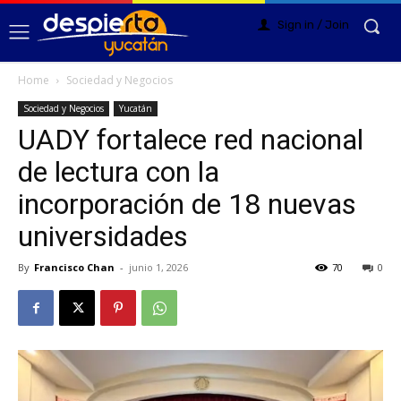
Sign in / Join
Home
Sociedad y Negocios
Sociedad y Negocios
Yucatán
UADY fortalece red nacional
de lectura con la
incorporación de 18 nuevas
universidades
By
Francisco Chan
-
junio 1, 2026
70
0