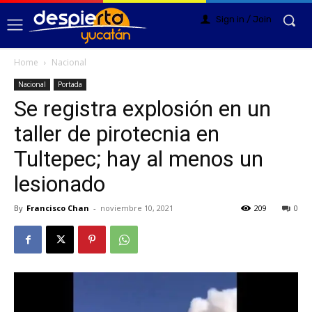
Sign in / Join
Home
Nacional
Nacional
Portada
Se registra explosión en un
taller de pirotecnia en
Tultepec; hay al menos un
lesionado
By
Francisco Chan
-
noviembre 10, 2021
209
0