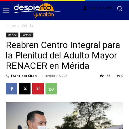
Sign in / Join
Home
Mérida
Mérida
Portada
Reabren Centro Integral para
la Plenitud del Adulto Mayor
RENACER en Mérida
By
Francisco Chan
-
diciembre 5, 2021
188
0