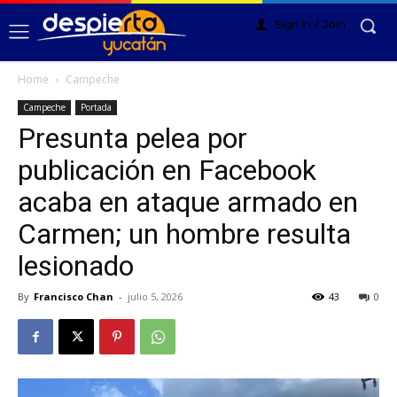
Sign in / Join
Home
Campeche
Campeche
Portada
Presunta pelea por
publicación en Facebook
acaba en ataque armado en
Carmen; un hombre resulta
lesionado
By
Francisco Chan
-
julio 5, 2026
43
0