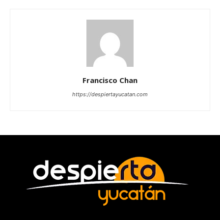
Francisco Chan
https://despiertayucatan.com