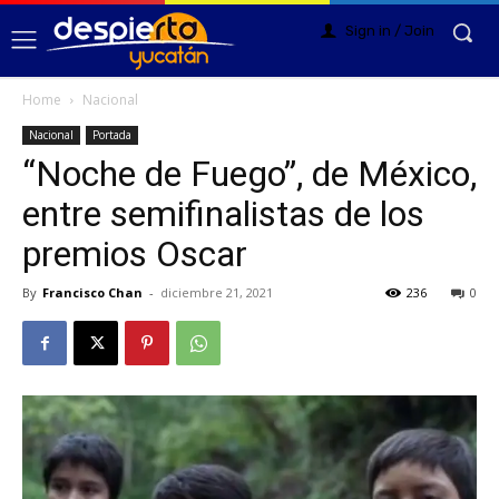
Sign in / Join
Home
Nacional
Nacional
Portada
“Noche de Fuego”, de México,
entre semifinalistas de los
premios Oscar
By
Francisco Chan
-
diciembre 21, 2021
236
0