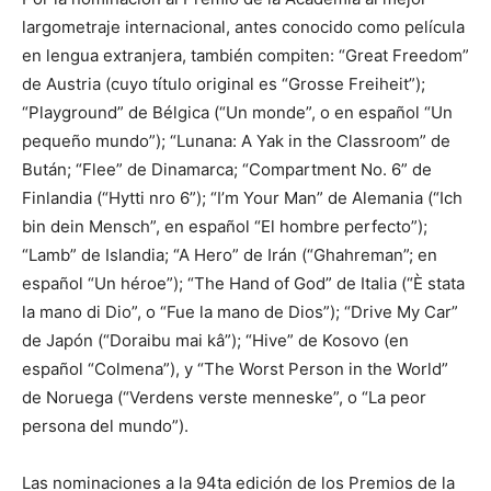
largometraje internacional, antes conocido como película
en lengua extranjera, también compiten: “Great Freedom”
de Austria (cuyo título original es “Grosse Freiheit”);
“Playground” de Bélgica (“Un monde”, o en español “Un
pequeño mundo”); “Lunana: A Yak in the Classroom” de
Bután; “Flee” de Dinamarca; “Compartment No. 6” de
Finlandia (“Hytti nro 6”); “I’m Your Man” de Alemania (“Ich
bin dein Mensch”, en español “El hombre perfecto”);
“Lamb” de Islandia; “A Hero” de Irán (“Ghahreman”; en
español “Un héroe”); “The Hand of God” de Italia (“È stata
la mano di Dio”, o “Fue la mano de Dios”); “Drive My Car”
de Japón (“Doraibu mai kâ”); “Hive” de Kosovo (en
español “Colmena”), y “The Worst Person in the World”
de Noruega (“Verdens verste menneske”, o “La peor
persona del mundo”).
Las nominaciones a la 94ta edición de los Premios de la