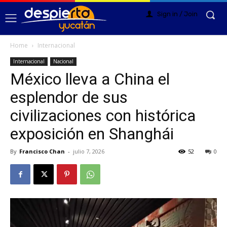
Sign in / Join
Home
Internacional
Internacional
Nacional
México lleva a China el
esplendor de sus
civilizaciones con histórica
exposición en Shanghái
By
Francisco Chan
-
julio 7, 2026
52
0