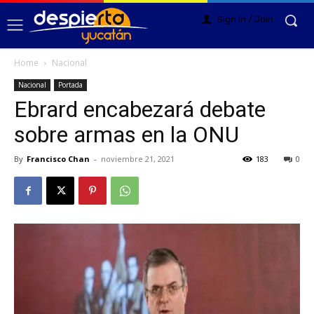
Sign in / Join
Home
Nacional
Nacional
Portada
Ebrard encabezará debate
sobre armas en la ONU
By
Francisco Chan
-
noviembre 21, 2021
183
0