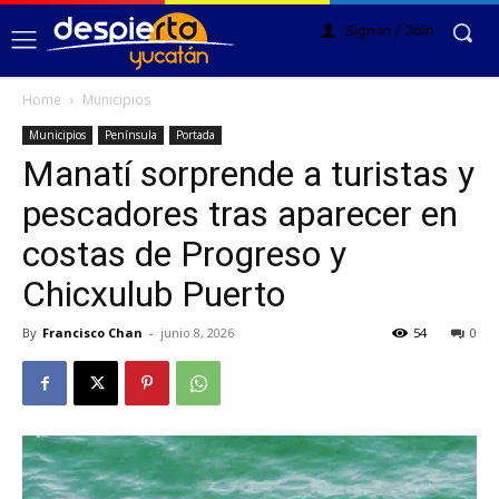
Sign in / Join
Home
Municipios
Municipios
Península
Portada
Manatí sorprende a turistas y
pescadores tras aparecer en
costas de Progreso y
Chicxulub Puerto
By
Francisco Chan
-
junio 8, 2026
54
0