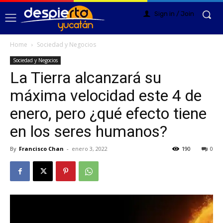
Sign in / Join
Home
Sociedad y Negocios
Sociedad y Negocios
La Tierra alcanzará su
máxima velocidad este 4 de
enero, pero ¿qué efecto tiene
en los seres humanos?
By
Francisco Chan
-
enero 3, 2022
190
0