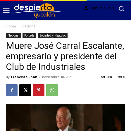
Sign in / Join
Home
Nacional
Nacional
Portada
Sociedad y Negocios
Muere José Carral Escalante,
empresario y presidente del
Club de Industriales
By
Francisco Chan
-
noviembre 18, 2021
188
0