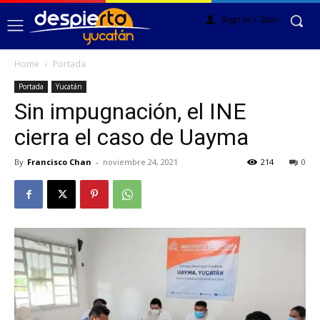
Sign in / Join
Home
Portada
Portada
Yucatán
Sin impugnación, el INE
cierra el caso de Uayma
By
Francisco Chan
-
noviembre 24, 2021
214
0