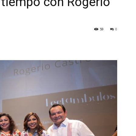
e tiempo con Rogerio
59
0