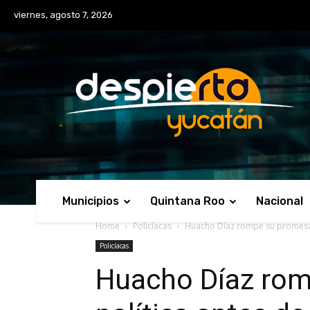
No menu items!
viernes, agosto 7, 2026
Municipios
Quintana Roo
Nacional
Home
Policíacas
Huacho Díaz rompe su promesa 
Policíacas
Huacho Díaz ro