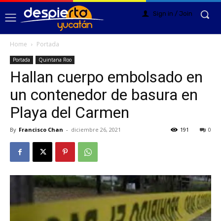
Sign in / Join
Home
Portada
Portada
Quintana Roo
Hallan cuerpo embolsado en
un contenedor de basura en
Playa del Carmen
By
Francisco Chan
-
diciembre 26, 2021
191
0