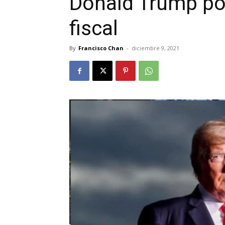
Donald Trump po
fiscal
By
Francisco Chan
-
diciembre 9, 2021