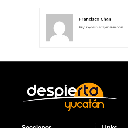
Francisco Chan
https://despiertayucatan.com
Secciones
Links