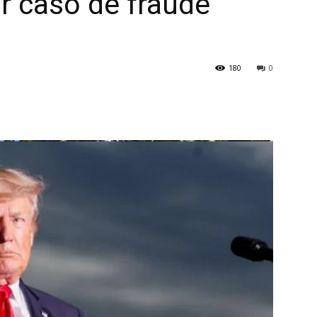
r caso de fraude
180
0