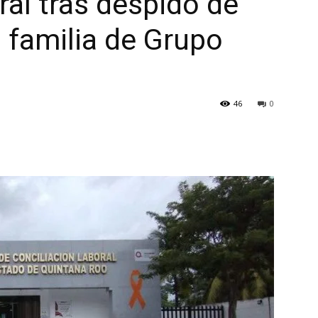
ral tras despido de
 familia de Grupo
46
0