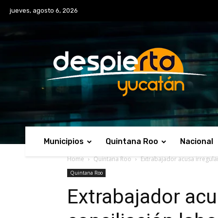
No menu items!
jueves, agosto 6, 2026
Municipios
Quintana Roo
Nacional
Home
Quintana Roo
Extrabajador acusa irregula
Quintana Roo
Extrabajador acu