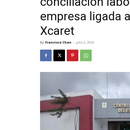
conciliación labo
empresa ligada a
Xcaret
By
Francisco Chan
-
julio 2, 2026