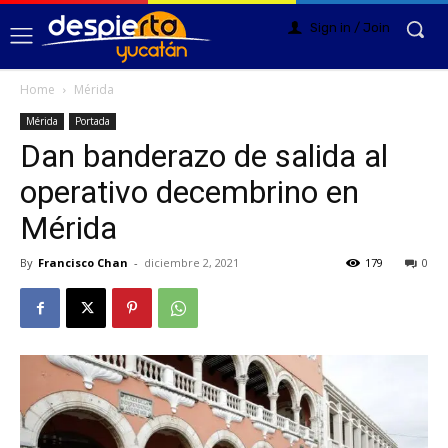
Sign in / Join
Home
Mérida
Mérida
Portada
Dan banderazo de salida al
operativo decembrino en
Mérida
By
Francisco Chan
-
diciembre 2, 2021
179
0