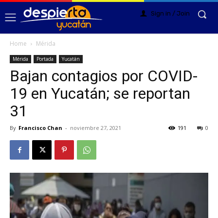
Sign in / Join
Home
Mérida
Mérida
Portada
Yucatán
Bajan contagios por COVID-
19 en Yucatán; se reportan
31
By
Francisco Chan
-
noviembre 27, 2021
191
0