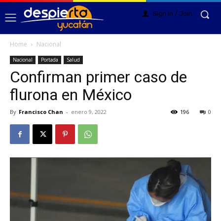
Sign in / Join
Home
Nacional
Nacional
Portada
Salud
Confirman primer caso de
flurona en México
By
Francisco Chan
-
enero 9, 2022
196
0