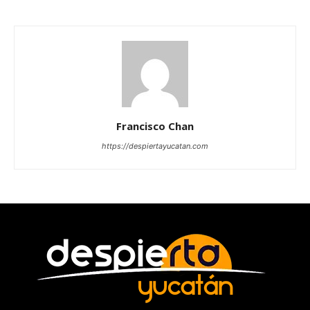
Francisco Chan
https://despiertayucatan.com