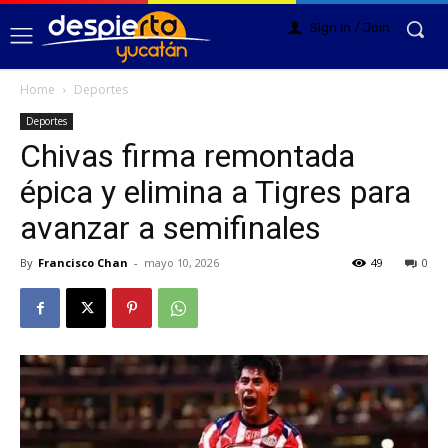
Sign in / Join
Home
Deportes
Deportes
Chivas firma remontada
épica y elimina a Tigres para
avanzar a semifinales
By
Francisco Chan
-
mayo 10, 2026
49
0