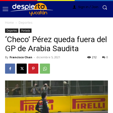
Sign in / Join
Home
Deportes
Deportes
Portada
‘Checo’ Pérez queda fuera del
GP de Arabia Saudita
By
Francisco Chan
-
diciembre 5, 2021
212
0