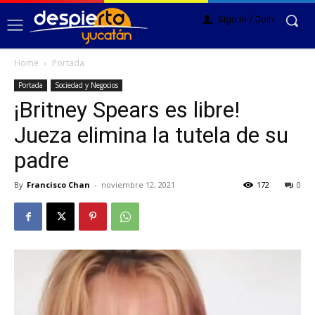
Sign in / Join
Home
Portada
Portada
Sociedad y Negocios
¡Britney Spears es libre!
Jueza elimina la tutela de su
padre
By
Francisco Chan
-
noviembre 12, 2021
172
0