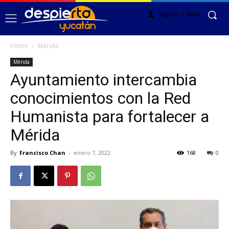
Sign in / Join
Home
Mérida
Mérida
Ayuntamiento intercambia
conocimientos con la Red
Humanista para fortalecer a
Mérida
By
Francisco Chan
-
enero 7, 2022
168
0