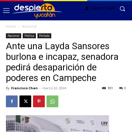
Sign in / Join
Home
Nacional
Nacional
Política
Portada
Ante una Layda Sansores
burlona e incapaz, senadora
pedirá desaparición de
poderes en Campeche
By
Francisco Chan
-
marzo 22, 2024
101
0