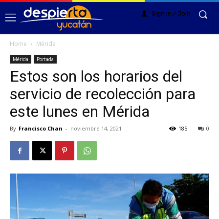
Sign in / Join
Home
Mérida
Mérida
Portada
Estos son los horarios del
servicio de recolección para
este lunes en Mérida
By
Francisco Chan
-
noviembre 14, 2021
185
0