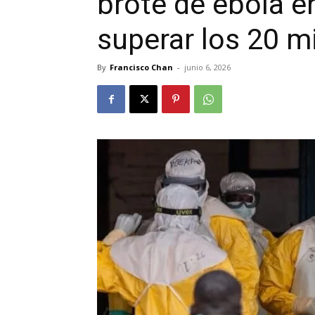
brote de ébola en
superar los 20 m
By
Francisco Chan
-
junio 6, 2026