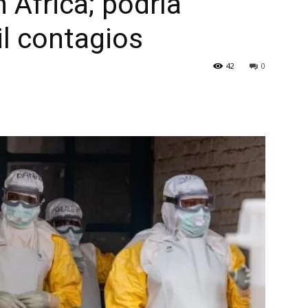
 África; podría
il contagios
42
0