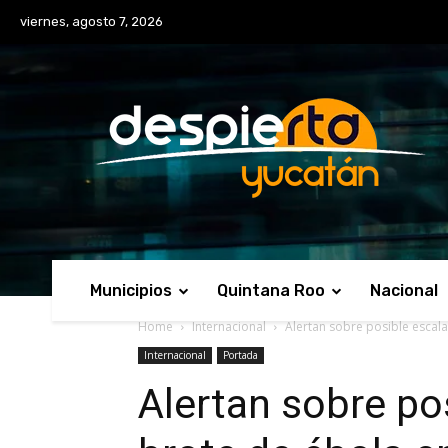
No menu items!
viernes, agosto 7, 2026
Municipios
Quintana Roo
Nacional
Home
Internacional
Alertan sobre posible escala
Internacional
Portada
Alertan sobre po