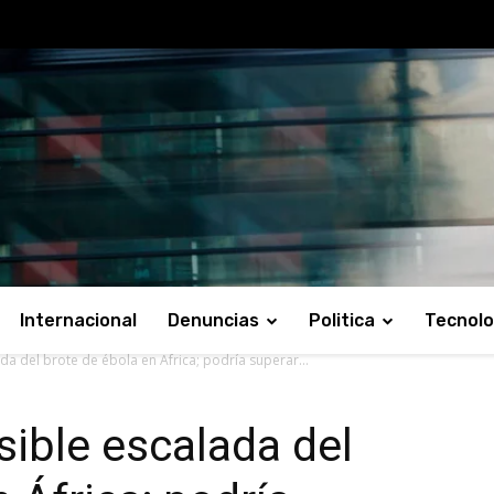
Internacional
Denuncias
Politica
Tecnolo
da del brote de ébola en África; podría superar...
sible escalada del